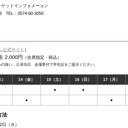
チケットインフォメーョン
TEL：0574-60-3050
→公式サイト
］
 2,000円
（全席指定・税込）
みの扱い。公演当日、会場受付で学生証をご提示ください。
木）
14（金）
15（土）
16（日）
17（月）
●
●
●
●
方法
月2日（火）