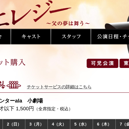
チケットサービスの詳細はこちら
ンターala 小劇場
才以下 1,500円
（全席指定・税込）
2（日）
3（月）
4（火）
5（水）
6（木）
7（